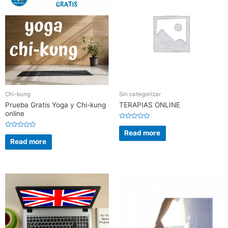
Chi-kung
Sin categorizar
Prueba Gratis Yoga y Chi-kung
TERAPIAS ONLINE
online
Rated
0
Read more
Rated
out
0
Read more
of
out
5
of
5