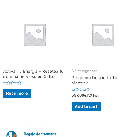
Activa Tu Energía – Resetea tu
Sin categorizar
sistema nervioso en 5 días
Programa Despierta Tu
Maestría
Rated
0
Read more
Rated
597,00
€
out
IVA Incl.
0
of
out
5
of
Add to cart
5