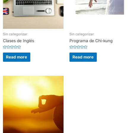
Sin categorizar
Sin categorizar
Clases de Inglés
Programa de Chi-kung
Rated
Rated
0
0
Read more
Read more
out
out
of
of
5
5